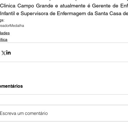
Clinica Campo Grande e atualmente é Gerente de En
Infantil e Supervisora de Enfermagem da Santa Casa 
gs:
reador
Medalha
dades
ítica
mentários
Escreva um comentário