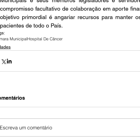
Municipais e seus membros legisladores e servidor
compromisso facultativo de colaboração em aporte finan
objetivo primordial é angariar recursos para manter o
pacientes de todo o País.
gs:
mara Municipal
Hospital De Câncer
dades
mentários
Escreva um comentário