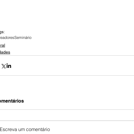
gs:
readores
Seminário
ral
dades
mentários
Escreva um comentário