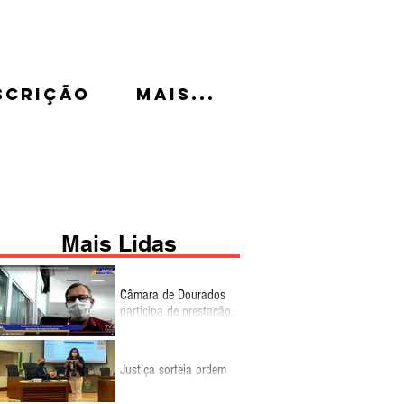
scrição
Mais...
Mais Lidas
Câmara de Dourados
participa de prestação
de contas da Gestão
Fiscal do 2º
quadrimestre
Justiça sorteia ordem
de propaganda eleitoral
no rádio e TV