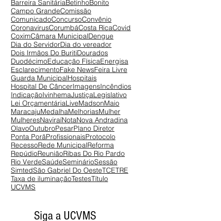
Barreira Sanitária
Betinho
Bonito
Campo Grande
Comissão
Comunicado
Concurso
Convênio
Coronavirus
Corumbá
Costa Rica
Covid
Coxim
Câmara Municipal
Dengue
Dia do Servidor
Dia do vereador
Dois Irmãos Do Buriti
Dourados
Duodécimo
Educação Física
Energisa
Esclarecimento
Fake News
Feira Livre
Guarda Municipal
Hospitais
Hospital De Câncer
Imagens
Incêndios
Indicação
Ivinhema
Justiça
Legislativo
Lei Orçamentária
Live
Madson
Maio
Maracaju
Medalha
Melhorias
Mulher
Mulheres
Naviraí
Nota
Nova Andradina
Olavo
Outubro
Pesar
Plano Diretor
Ponta Porã
Profissionais
Protocolo
Recesso
Rede Municipal
Reforma
Repúdio
Reunião
Ribas Do Rio Pardo
Rio Verde
Saúde
Seminário
Sessão
Simted
São Gabriel Do Oeste
TCE
TRE
Taxa de iluminação
Testes
Título
UCVMS
Siga a UCVMS