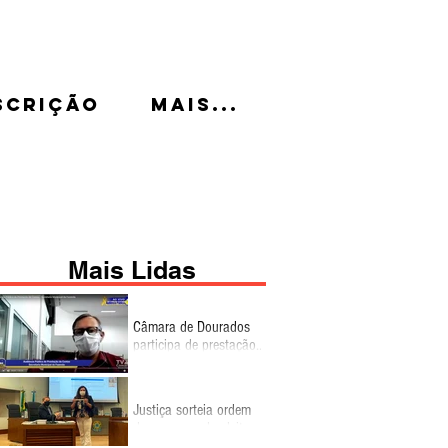
scrição
Mais...
Mais Lidas
Câmara de Dourados
participa de prestação
de contas da Gestão
Fiscal do 2º
quadrimestre
Justiça sorteia ordem
de propaganda eleitoral
no rádio e TV