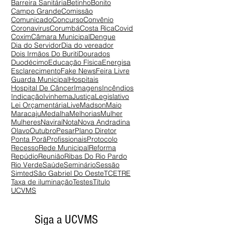
Barreira Sanitária
Betinho
Bonito
Campo Grande
Comissão
Comunicado
Concurso
Convênio
Coronavirus
Corumbá
Costa Rica
Covid
Coxim
Câmara Municipal
Dengue
Dia do Servidor
Dia do vereador
Dois Irmãos Do Buriti
Dourados
Duodécimo
Educação Física
Energisa
Esclarecimento
Fake News
Feira Livre
Guarda Municipal
Hospitais
Hospital De Câncer
Imagens
Incêndios
Indicação
Ivinhema
Justiça
Legislativo
Lei Orçamentária
Live
Madson
Maio
Maracaju
Medalha
Melhorias
Mulher
Mulheres
Naviraí
Nota
Nova Andradina
Olavo
Outubro
Pesar
Plano Diretor
Ponta Porã
Profissionais
Protocolo
Recesso
Rede Municipal
Reforma
Repúdio
Reunião
Ribas Do Rio Pardo
Rio Verde
Saúde
Seminário
Sessão
Simted
São Gabriel Do Oeste
TCE
TRE
Taxa de iluminação
Testes
Título
UCVMS
Siga a UCVMS