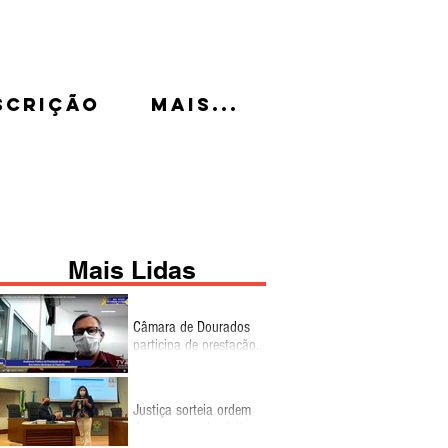
scrição
Mais...
Mais Lidas
Câmara de Dourados
participa de prestação
de contas da Gestão
Fiscal do 2º
quadrimestre
Justiça sorteia ordem
de propaganda eleitoral
no rádio e TV