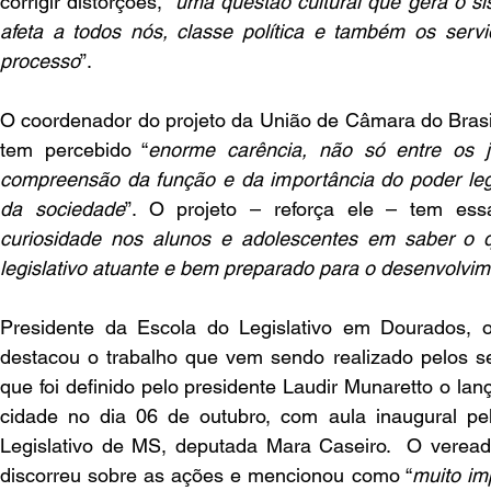
corrigir distorções, “
uma questão cultural que gera o si
afeta a todos nós, classe política e também os servi
processo
”.
O coordenador do projeto da União de Câmara do Brasil
tem percebido “
enorme carência, não só entre os j
compreensão da função e da importância do poder legi
da sociedade
”. O projeto – reforça ele – tem ess
curiosidade nos alunos e adolescentes em saber o q
legislativo atuante e bem preparado para o desenvolvi
Presidente da Escola do Legislativo em Dourados, o
destacou o trabalho que vem sendo realizado pelos s
que foi definido pelo presidente Laudir Munaretto o lanç
cidade no dia 06 de outubro, com aula inaugural pel
Legislativo de MS, deputada Mara Caseiro.  O verea
discorreu sobre as ações e mencionou como “
muito im