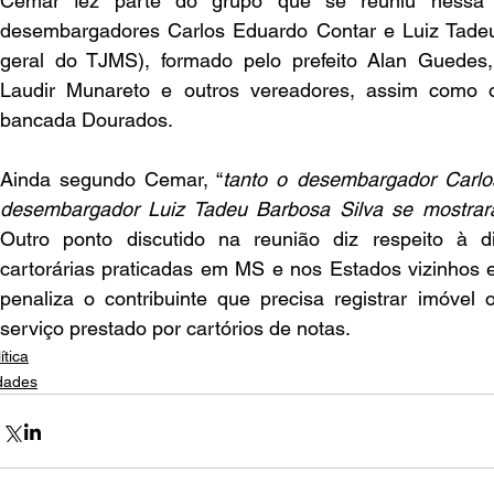
Cemar fez parte do grupo que se reuniu nessa s
desembargadores Carlos Eduardo Contar e Luiz Tadeu 
geral do TJMS), formado pelo prefeito Alan Guedes
Laudir Munareto e outros vereadores, assim como o
bancada Dourados.
Ainda segundo Cemar, “
tanto o desembargador Carlo
desembargador Luiz Tadeu Barbosa Silva se mostrar
Outro ponto discutido na reunião diz respeito à dis
cartorárias praticadas em MS e nos Estados vizinhos e
penaliza o contribuinte que precisa registrar imóvel 
serviço prestado por cartórios de notas.
ítica
dades