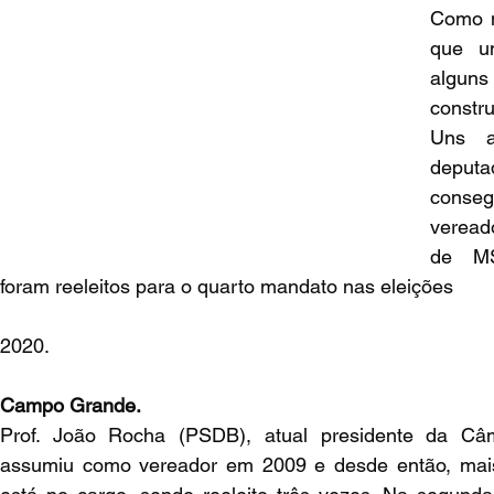
Como n
que um
algun
constru
Uns a
deput
conse
veread
de MS
foram reeleitos para o quarto mandato nas eleições 
2020.
Campo Grande.
Prof. João Rocha (PSDB), atual presidente da Câma
assumiu como vereador em 2009 e desde então, mais