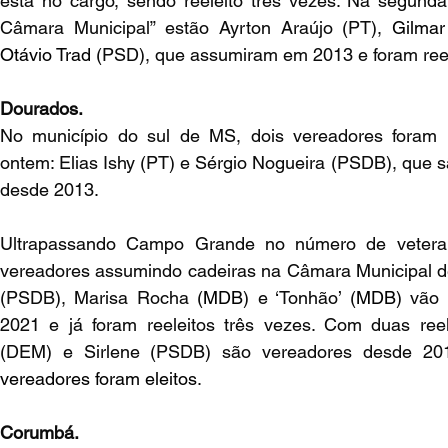
está no cargo, sendo reeleito três vezes. Na segunda
Câmara Municipal” estão Ayrton Araújo (PT), 
Gilma
Otávio Trad
 (PSD), que assumiram em 2013 e foram reel
Dourados.
No município do sul de MS, dois vereadores foram r
ontem: Elias Ishy (PT) e Sérgio Nogueira (PSDB), que 
desde 2013.
Ultrapassando Campo Grande no número de veteran
vereadores assumindo cadeiras na Câmara Municipal d
(PSDB), Marisa Rocha (
MDB
) e ‘Tonhão’ (
MDB
) vão
2021 e já foram reeleitos três vezes. Com duas ree
(DEM) e Sirlene (PSDB) são vereadores desde 20
vereadores foram eleitos
.
Corumbá.