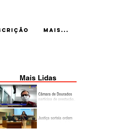
scrição
Mais...
Mais Lidas
Câmara de Dourados
participa de prestação
de contas da Gestão
Fiscal do 2º
quadrimestre
Justiça sorteia ordem
de propaganda eleitoral
no rádio e TV