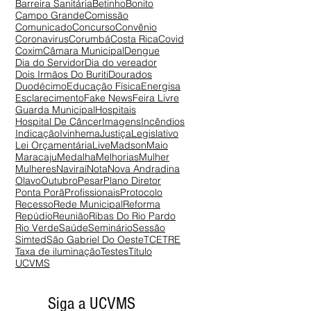
Barreira Sanitária
Betinho
Bonito
Campo Grande
Comissão
Comunicado
Concurso
Convênio
Coronavirus
Corumbá
Costa Rica
Covid
Coxim
Câmara Municipal
Dengue
Dia do Servidor
Dia do vereador
Dois Irmãos Do Buriti
Dourados
Duodécimo
Educação Física
Energisa
Esclarecimento
Fake News
Feira Livre
Guarda Municipal
Hospitais
Hospital De Câncer
Imagens
Incêndios
Indicação
Ivinhema
Justiça
Legislativo
Lei Orçamentária
Live
Madson
Maio
Maracaju
Medalha
Melhorias
Mulher
Mulheres
Naviraí
Nota
Nova Andradina
Olavo
Outubro
Pesar
Plano Diretor
Ponta Porã
Profissionais
Protocolo
Recesso
Rede Municipal
Reforma
Repúdio
Reunião
Ribas Do Rio Pardo
Rio Verde
Saúde
Seminário
Sessão
Simted
São Gabriel Do Oeste
TCE
TRE
Taxa de iluminação
Testes
Título
UCVMS
Siga a UCVMS