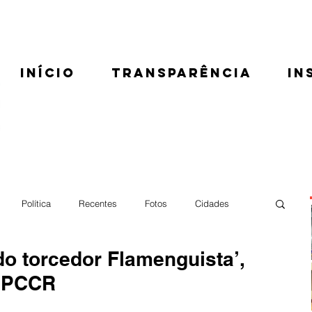
Início
Transparência
In
Política
Recentes
Fotos
Cidades
do torcedor Flamenguista’,
o PCCR