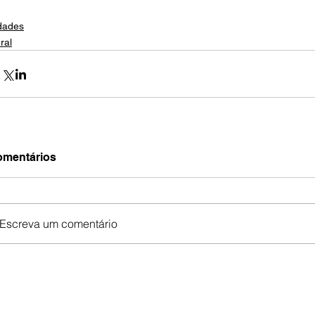
dades
ral
mentários
Escreva um comentário